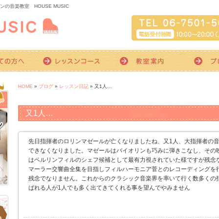
音楽教室 HOUSE MUSIC
HOME
»
ブログ
»
レッスン日記
» 又1人…
又1人…
先日指揮者のロリンマゼールが亡くなりましたね、又1人、大指揮者の
できなくなりました。マゼールはバイオリンも巧みに弾きこなし、その
はベルリンフィルのシェフ候補として最有力視されていた様ですが残念
マーラー交響曲全集を目指しフィルハーモニア菅とのレコーディングを
残念でなりません。これからのクラシック音楽界を率いて行く数多くの
ばれる人が1人でも多く出てきてくれる事を望んでやみません