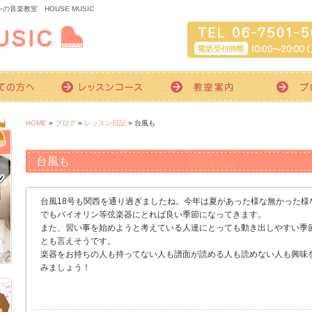
楽教室 HOUSE MUSIC
HOME
»
ブログ
»
レッスン日記
» 台風も
台風も
台風18号も関西を通り過ぎましたね。今年は夏があった様な無かった様
でもバイオリン等弦楽器にとれば良い季節になってきます。
また、習い事を始めようと考えている人達にとっても動き出しやすい季
とも言えそうです。
楽器をお持ちの人も持ってない人も譜面が読める人も読めない人も興味
みましょう！