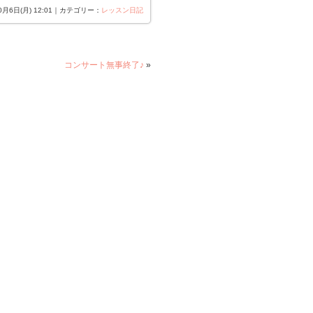
10月6日(月) 12:01｜カテゴリー：
レッスン日記
コンサート無事終了♪
»