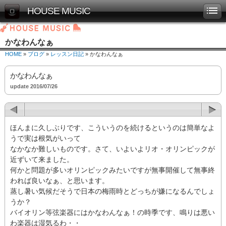
HOUSE MUSIC
かなわんなぁ
HOME
»
ブログ
»
レッスン日記
» かなわんなぁ
かなわんなぁ
update 2016/07/26
ほんまに久しぶりです、こういうのを続けるというのは簡単なよ
うで実は根気がいって
なかなか難しいものです。さて、いよいよリオ・オリンピックが
近ずいて来ました。
何かと問題が多いオリンピックみたいですが無事開催して無事終
われば良いなぁ、と思います。
蒸し暑い気候だそうで日本の梅雨時とどっちが嫌になるんでしょ
うか？
バイオリン等弦楽器にはかなわんなぁ！の時季です、鳴りは悪い
わ楽器は湿気るわ・・