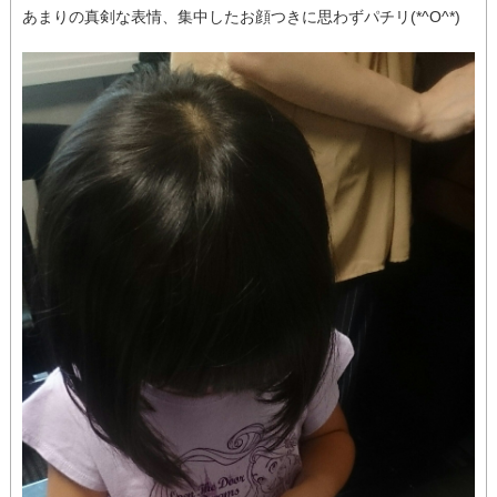
あまりの真剣な表情、集中したお顔つきに思わずパチリ(*^O^*)